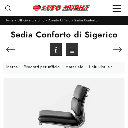
Home
-
Ufficio e giardino
-
Arredo Ufficio
-
Sedia Conforto
Sedia Conforto di Sigerico
Marca
Prodotti per ufficio
Materiale
I più visti a :