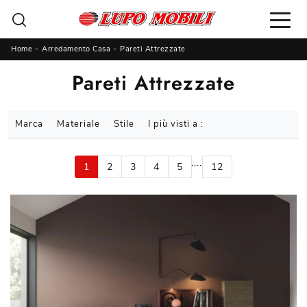
Home
-
Arredamento Casa
-
Pareti Attrezzate
Pareti Attrezzate
Marca
Materiale
Stile
I più visti a :
....
1
2
3
4
5
12