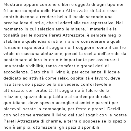
Mostrare oppure contenere libri e oggetti di ogni tipo non
è l’unico compito delle Pareti Attrezzate, di fatto esse
contribuiscono a rendere bello il locale secondo una
precisa idea di stile, che si adatti alle tue aspettative. Nel
momento in cui selezioniamo le misure, i materiali e la
tonalità per le nostre Pareti Attrezzate, è sempre meglio
stabilire a quale idea di stile rifarsi e considerare a quali
funzioni risponderà il soggiorno. I soggiorni sono il centro
vitale di ciascuna abitazione, perciò la scelta dell'arredo da
posizionare al loro interno è importante per assicurarsi
una totale vivibilità, tanto comfort e grandi doti di
accoglienza. Dato che il living è, per eccellenza, il locale
dedicato ad attività come relax, ospitalità e lavoro, deve
risultare uno spazio bello da vedere, confortevole e
attrezzato con praticità. Il soggiorno è fulcro delle
relazioni, spazio di ospitalità e al contempo di relax
quotidiano, dove spesso accoglierai amici e parenti per
piacevoli serate in compagnia, per feste e pranzi. Decidi
con noi come arredare il living dei tuoi sogni: con le nostre
Pareti Attrezzate di charme, a terra o sospese se lo spazio
non è amplio, ottimizzerai gli spazi disponibili