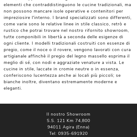
elementi che contraddistinguono le cucine tradizionali, ma
non possono mancare isole operative e contenitori per
impreziosire l'interno. I brand specializzati sono differenti,
come varie sono le relative linee in stile classico, retrò e
rustico che potrai trovare nel nostro rifornito showroom,
tutte componibili in libertà a seconda delle esigenze di
ogni cliente. I modelli tradizionali costruiti con essenze di
pregio, come il noce o il rovere, vengono lavorati con cura
artigianale affinchè il pregio del legno massello esprima il
meglio di sé, con nodi e aggraziate venature a vista. Le
cucine in stile, laccate in cromie neutre o in essenza,
conferiscono lucentezza anche ai locali più piccoli; se
bianche inoltre, diventano estremamente moderne e
eleganti.
Il nostro Showroom
S.S. 121 Km 74,800
94011 Agira (Enna)
Tel:
0935-691920