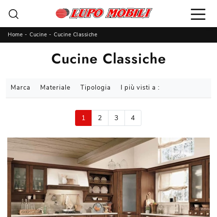
Home
-
Cucine
-
Cucine Classiche
Cucine Classiche
Marca
Materiale
Tipologia
I più visti a :
1
2
3
4