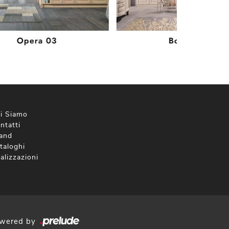
Opera 03
Borgo 08
i Siamo
ntatti
and
taloghi
alizzazioni
wered by