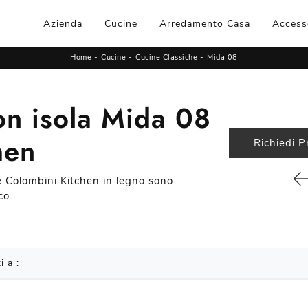
Azienda
Cucine
Arredamento Casa
Access
Home
-
Cucine
-
Cucine Classiche
-
Mida 08
on isola Mida 08
hen
Richiedi P
he Colombini Kitchen in legno sono
co.
i a :