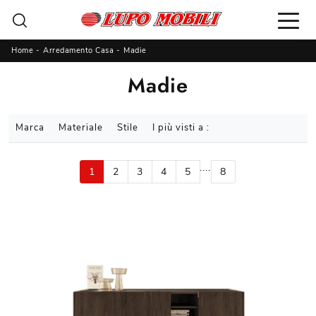
Home
-
Arredamento Casa
-
Madie
Madie
Marca
Materiale
Stile
I più visti a :
....
1
2
3
4
5
8