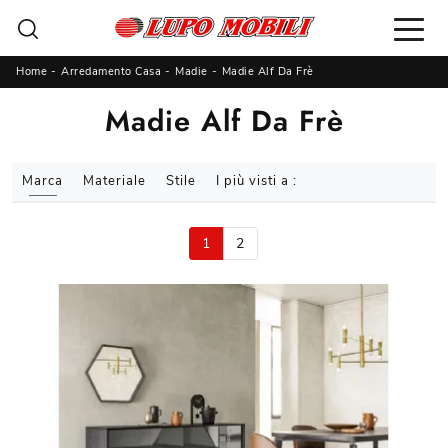
Home
-
Arredamento Casa
-
Madie
-
Madie Alf Da Frè
Madie Alf Da Frè
Marca
Materiale
Stile
I più visti a :
1
2