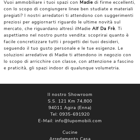
Vuoi ammobiliare i tuoi spazi con
Madie
di firme eccellenti,
con lo scopo di congiungere linee ben studiate e materiali
pregiati? I nostri arredatori ti attendono con suggerimenti
preziosi per aggiornarti riguardo le ultime novità sul
mercato, che riguardano altresì ilMadie
Alf Da Frè
. Ti
aspettiamo nel nostro punto vendita: scoprirai quanto è
facile concretizzare tutti i progetti dei tuoi desideri,
seguendo il tuo gusto personale e le tue esigenze. Le
soluzioni arredative di Madie ti attendono in negozio con
lo scopo di arricchire con classe, con attenzione a fascino
e praticità, gli spazi indoor di qualunque volumetria.
Il nostro Showroom
S.S. 121 Km 74,800
94011 Agira (Enna)
Tel:
0935-691920
E-Mail:
info@lupomobili.com
Cucine
Arredamento Casa