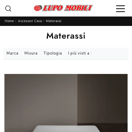
Home
-
Accessori Casa
-
Materassi
Materassi
Marca
Misura
Tipologia
I più visti a :