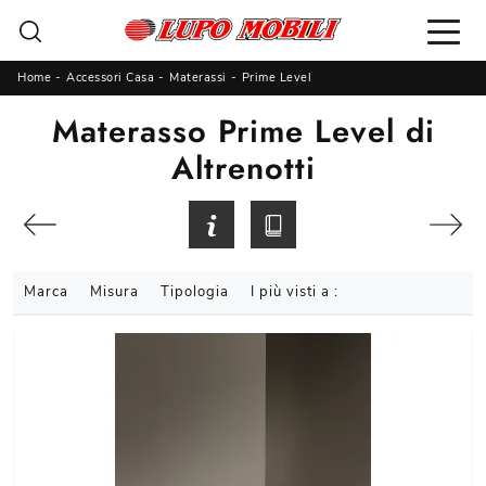
Home
-
Accessori Casa
-
Materassi
-
Prime Level
Materasso Prime Level di
Altrenotti
Marca
Misura
Tipologia
I più visti a :