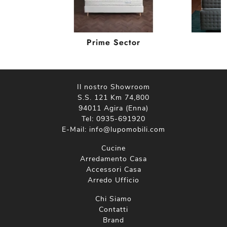
0
Prime Sector
Il nostro Showroom
S.S. 121 Km 74,800
94011 Agira (Enna)
Tel:
0935-691920
E-Mail:
info@lupomobili.com
Cucine
Arredamento Casa
Accessori Casa
Arredo Ufficio
Chi Siamo
Contatti
Brand