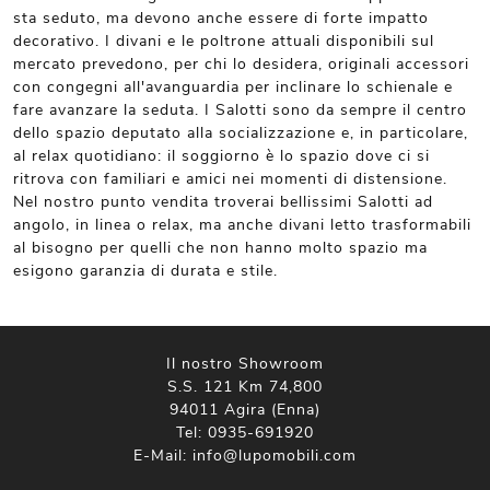
sta seduto, ma devono anche essere di forte impatto
decorativo. I divani e le poltrone attuali disponibili sul
mercato prevedono, per chi lo desidera, originali accessori
con congegni all'avanguardia per inclinare lo schienale e
fare avanzare la seduta. I Salotti sono da sempre il centro
dello spazio deputato alla socializzazione e, in particolare,
al relax quotidiano: il soggiorno è lo spazio dove ci si
ritrova con familiari e amici nei momenti di distensione.
Nel nostro punto vendita troverai bellissimi Salotti ad
angolo, in linea o relax, ma anche divani letto trasformabili
al bisogno per quelli che non hanno molto spazio ma
esigono garanzia di durata e stile.
Il nostro Showroom
S.S. 121 Km 74,800
94011 Agira (Enna)
Tel:
0935-691920
E-Mail:
info@lupomobili.com