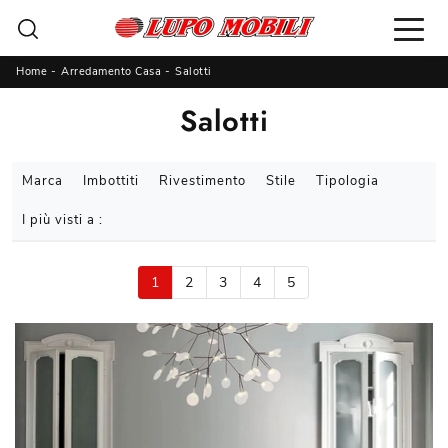
Home
-
Arredamento Casa
-
Salotti
Salotti
Marca
Imbottiti
Rivestimento
Stile
Tipologia
I più visti a :
1
2
3
4
5