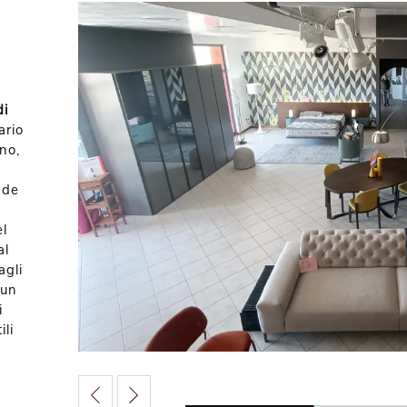
di
ario
rno,
ade
el
al
agli
 un
i
ili