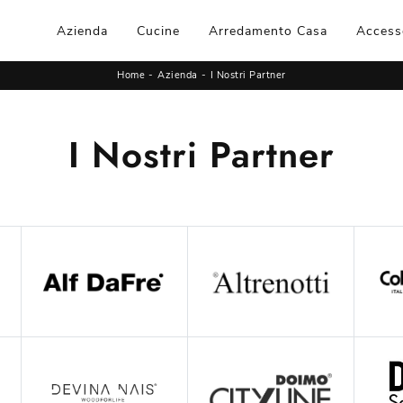
Azienda
Cucine
Arredamento Casa
Access
Home
-
Azienda
-
I Nostri Partner
I Nostri Partner