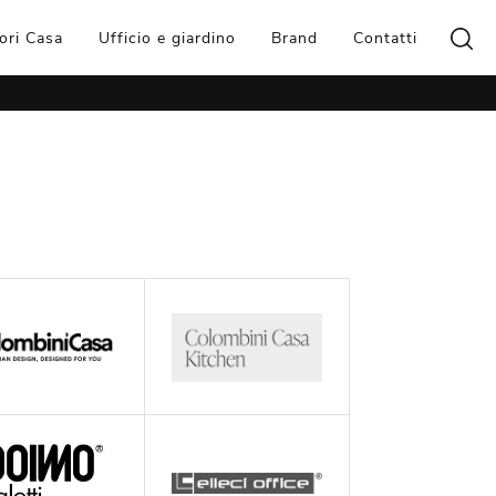
ori Casa
Ufficio e giardino
Brand
Contatti