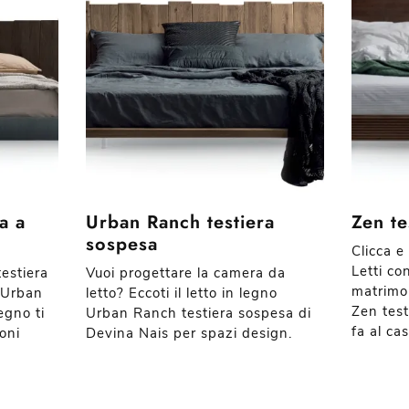
a a
Urban Ranch testiera
Zen te
sospesa
Clicca e
Letti co
testiera
Vuoi progettare la camera da
matrimon
o Urban
letto? Eccoti il letto in legno
Zen test
egno ti
Urban Ranch testiera sospesa di
fa al cas
oni
Devina Nais per spazi design.