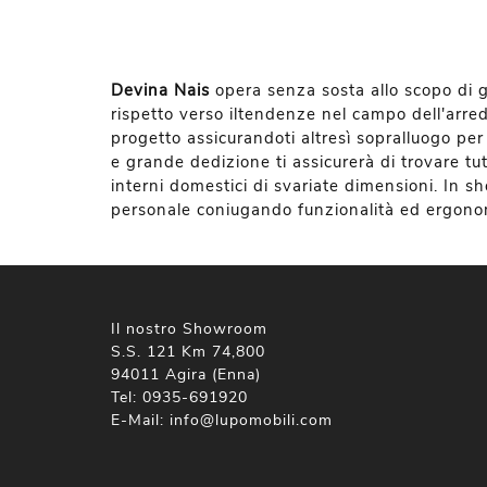
Devina Nais
opera senza sosta allo scopo di ga
rispetto verso iltendenze nel campo dell'arredo
progetto assicurandoti altresì sopralluogo pe
e grande dedizione ti assicurerà di trovare tut
interni domestici di svariate dimensioni. In sho
personale coniugando funzionalità ed ergono
Il nostro Showroom
S.S. 121 Km 74,800
94011 Agira (Enna)
Tel:
0935-691920
E-Mail:
info@lupomobili.com