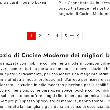
, tra cui il modello Luxea
Plus Cannettato 04 in lacca
opaco ti attende nel nostro
negozio di Cucine Moderne 
....
1
2
3
4
5
9
zio di Cucine Moderne dei migliori 
organizzata con mobili e complementi moderni componibili ad 
avere sempre tutto a portata di mano. Le nuove soluzioni han
iluppato verticalmente, per consentire una maggiore ottimi
om e affidati ai nostri professionisti d'arredo per ricevere a
erato. Le cucine in stile moderno piacciono per l'usabilità c
ccole dimensioni, come pure open space, poiché componibili 
d sul mercato per offrire a ogni cliente una panoramica cost
à. Sempre più spesso sprovviste di maniglia, hanno frontali 
ioni, infatti la maniglia a gola dona un senso di essenzialità,