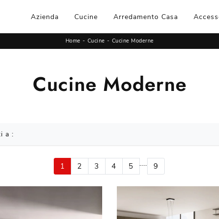
Azienda
Cucine
Arredamento Casa
Access
Home
-
Cucine
-
Cucine Moderne
Cucine Moderne
i a :
....
1
2
3
4
5
9