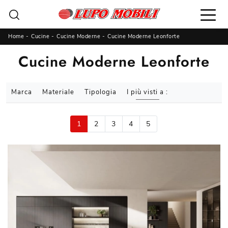
Home
-
Cucine
-
Cucine Moderne
-
Cucine Moderne Leonforte
Cucine Moderne Leonforte
Marca
Materiale
Tipologia
I più visti a :
1
2
3
4
5