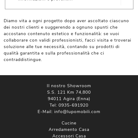
Diamo vita a ogni progetto dopo aver ascoltato ciascuno
dei nostri clienti e suggerendo a ognuno spunti che
accostano contenuto estetico e funzionalità: se vuoi
collaborare con validi professionisti, facci visita e troverai
soluzione alle tue necessità, contando su prodotti di
qualità garantita e sulla professionalità che ci
contraddistingue.
Il nostro Showroom
S.S. 121 Km 74,800
94011 Agira (Enna)
Tel:
0935-691920
E-Mail:
info@lupomobili.com
Cucine
Arredamento Casa
Accessori Casa