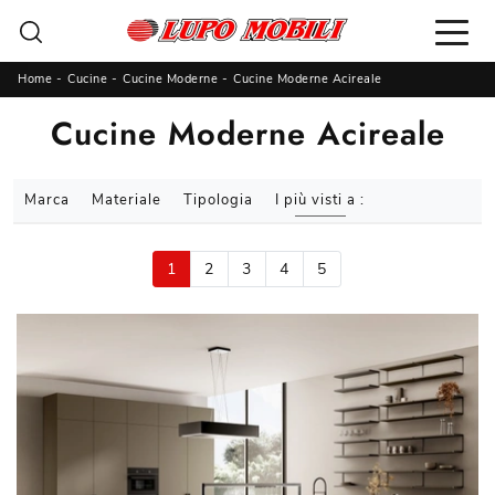
Home
-
Cucine
-
Cucine Moderne
-
Cucine Moderne Acireale
Cucine Moderne Acireale
Marca
Materiale
Tipologia
I più visti a :
1
2
3
4
5