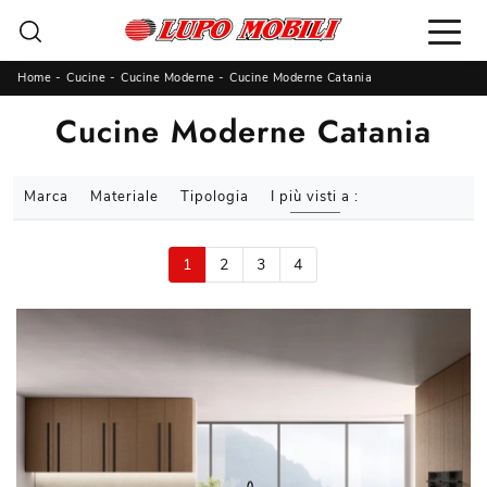
Home
-
Cucine
-
Cucine Moderne
-
Cucine Moderne Catania
Cucine Moderne Catania
Marca
Materiale
Tipologia
I più visti a :
1
2
3
4