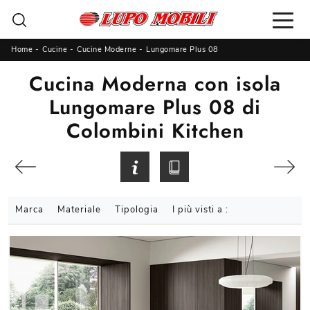
Home
-
Cucine
-
Cucine Moderne
-
Lungomare Plus 08
Cucina Moderna con isola
Lungomare Plus 08 di
Colombini Kitchen
Marca
Materiale
Tipologia
I più visti a :