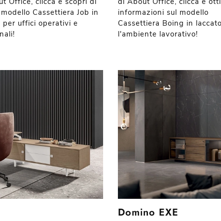
t Office, clicca e scopri di
di About Office, clicca e ott
 modello Cassettiera Job in
informazioni sul modello
 per uffici operativi e
Cassettiera Boing in laccat
nali!
l'ambiente lavorativo!
Domino EXE