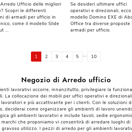
Arredo Ufficio delle migliori
Se desideri ultimare uffici
? Scopri le differenti
operativi e direzionali, ecco 
ni di armadi per ufficio in
modello Domino EXE di Ab
nico, come il modello Slide
Office tra diverse proposte 
t ...
armadi per ufficio.
....
1
2
3
4
5
10
Negozio di Arredo ufficio
enti lavorativi occorre, innanzitutto, privilegiare la funziona
. La collocazione dei mobili per uffici operativi e direziona
avoratori e più accattivante per i clienti. Con le soluzioni d
o, deciderai come organizzare gli ambienti di lavoro unendo 
ogica gli ambienti lavorativi e include tavoli, sedie ergonom
ori marchi che proponiamo vi consentirà di arredare luoghi d
 gravoso utilizzo. I pezzi di arredo per gli ambienti lavora