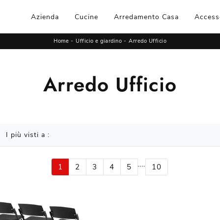
Azienda
Cucine
Arredamento Casa
Access
Home
-
Ufficio e giardino
-
Arredo Ufficio
Arredo Ufficio
I più visti a :
....
1
2
3
4
5
10