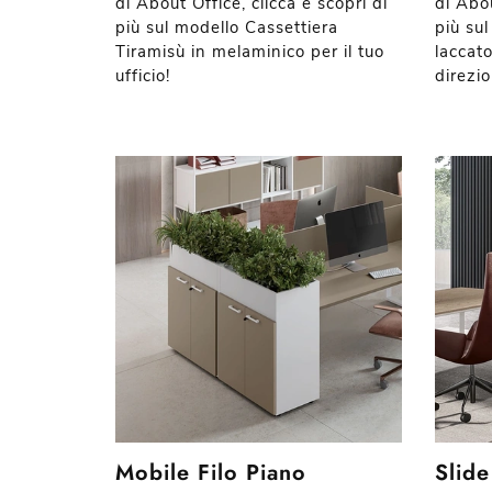
di About Office, clicca e scopri di
di Abou
più sul modello Cassettiera
più sul
Tiramisù in melaminico per il tuo
laccato
ufficio!
direzio
Mobile Filo Piano
Slide