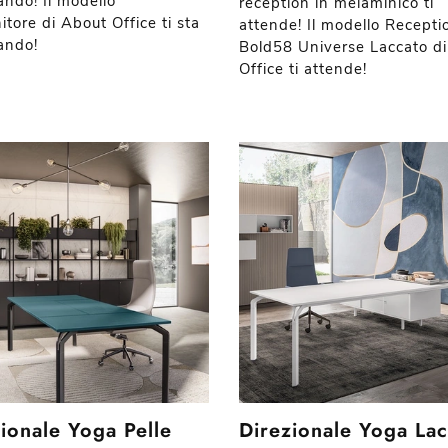
ando! Il modello
reception in melaminico ti
tore di About Office ti sta
attende! Il modello Recepti
ando!
Bold58 Universe Laccato d
Office ti attende!
ionale Yoga Pelle
Direzionale Yoga La