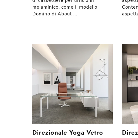
di cassettiere per ufficio in
aspett
melaminico, come il modello
Conteni
Domino di About ...
aspett
Direzionale Yoga Vetro
Direz