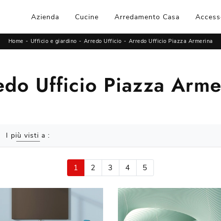
Azienda
Cucine
Arredamento Casa
Access
Home
-
Ufficio e giardino
-
Arredo Ufficio
-
Arredo Ufficio Piazza Armerina
edo Ufficio Piazza Arme
I più visti a :
1
2
3
4
5