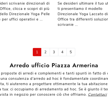
deri scrivanie direzionali di
Se desideri ultimare il tuo uf
ffice, clicca e scopri di più
ti presentiamo il modello
dello Direzionale Yoga Pelle
Direzionale Yoga Laccato d
e per uffici operativi e ...
Office tra differenti soluzion
scrivanie ...
1
2
3
4
5
Arredo ufficio Piazza Armerina
 proposte di arredi e complementi e tanti spunti in fatto di d
In una consulenza d’arredo ad hoc è fondamentale coordinare
ita, ti aiuteremo a progettare ottimamente la tua abitazione.
 tua: ci occupiamo di arredamento ad hoc. Se è giunto il te
ci vista in negozio per conoscere ciò che offriamo.
Contattaci