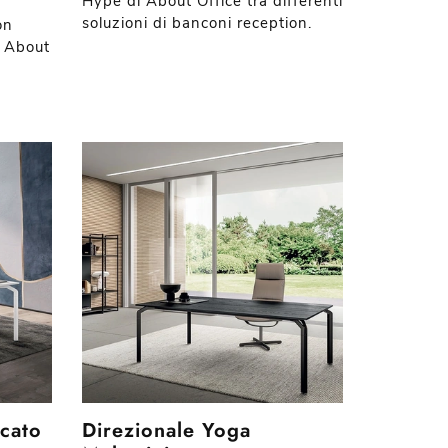
Hype di About Office tra differenti
soluzioni di banconi reception.
on
i About
ccato
Direzionale Yoga