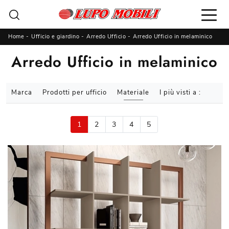
Home
-
Ufficio e giardino
-
Arredo Ufficio
-
Arredo Ufficio in melaminico
Arredo Ufficio in melaminico
Marca
Prodotti per ufficio
Materiale
I più visti a :
1
2
3
4
5