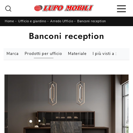
Home
-
Ufficio e giardino
-
Arredo Ufficio
-
Banconi reception
Banconi reception
Marca
Prodotti per ufficio
Materiale
I più visti a :