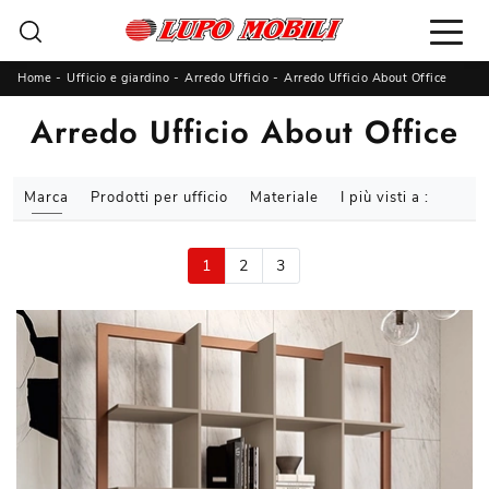
Home
-
Ufficio e giardino
-
Arredo Ufficio
-
Arredo Ufficio About Office
Arredo Ufficio About Office
Marca
Prodotti per ufficio
Materiale
I più visti a :
1
2
3