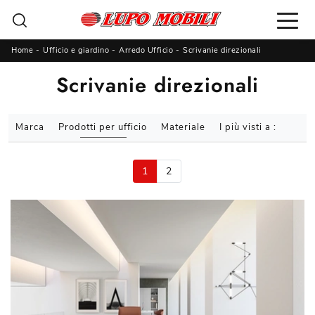
Home
-
Ufficio e giardino
-
Arredo Ufficio
-
Scrivanie direzionali
Scrivanie direzionali
Marca
Prodotti per ufficio
Materiale
I più visti a :
1
2