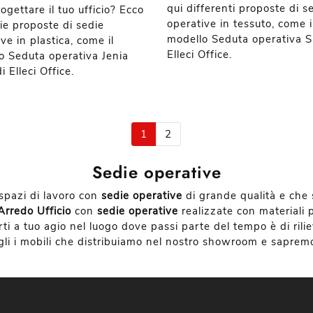
qui differenti proposte di s
ogettare il tuo ufficio? Ecco
operative in tessuto, come i
rie proposte di sedie
modello Seduta operativa Si
ve in plastica, come il
Elleci Office.
o Seduta operativa Jenia
 Elleci Office.
1
2
Sedie operative
 spazi di lavoro con
sedie operative
di grande qualità e che 
Arredo Ufficio
con
sedie operative
realizzate con materiali p
tirti a tuo agio nel luogo dove passi parte del tempo è di ri
egli i mobili che distribuiamo nel nostro showroom e sapremo