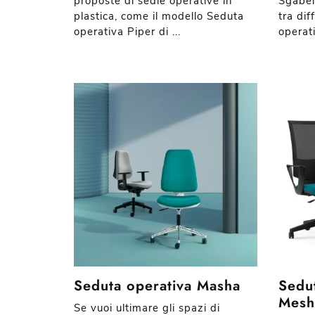
proposte di sedie operative in
Sgabell
plastica, come il modello Seduta
tra dif
operativa Piper di ...
operat
Seduta operativa Masha
Sedut
Mesh
Se vuoi ultimare gli spazi di