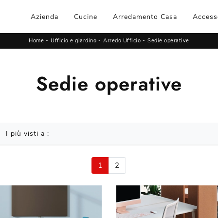
Azienda
Cucine
Arredamento Casa
Access
Home
-
Ufficio e giardino
-
Arredo Ufficio
-
Sedie operative
Sedie operative
I più visti a :
1
2