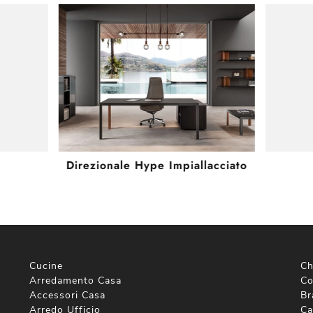
Direzionale Hype Impiallacciato
Cucine
Ch
Arredamento Casa
Co
Accessori Casa
Br
Arredo Ufficio
Ca