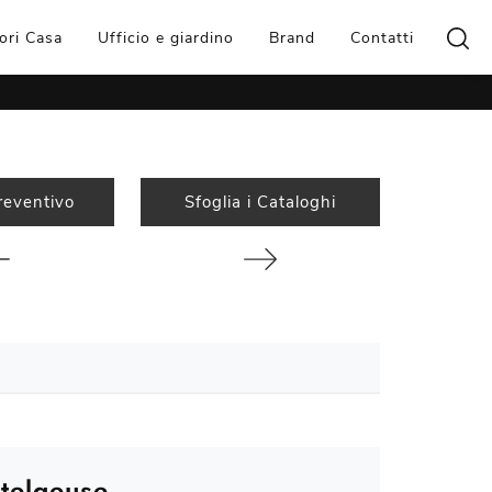
ori Casa
Ufficio e giardino
Brand
Contatti
reventivo
Sfoglia i Cataloghi
telgeuse