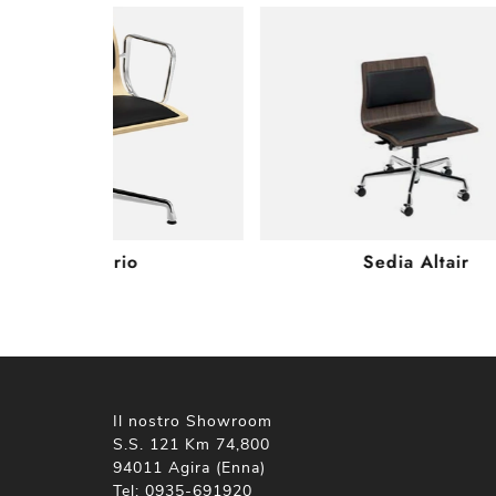
Sedia Sirio
Sedia Altair
Il nostro Showroom
S.S. 121 Km 74,800
94011 Agira (Enna)
Tel:
0935-691920