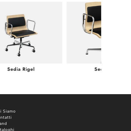
Sedia Rigel
Sedia Sirio
i Siamo
ntatti
and
taloghi