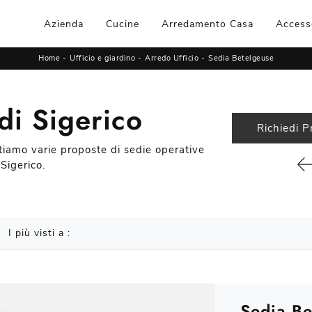
Azienda
Cucine
Arredamento Casa
Access
Home
-
Ufficio e giardino
-
Arredo Ufficio
-
Sedia Betelgeuse
di Sigerico
Richiedi P
ntiamo varie proposte di sedie operative
Sigerico.
I più visti a :
Sedia Be