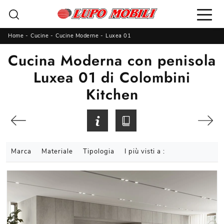
Home
-
Cucine
-
Cucine Moderne
-
Luxea 01
Cucina Moderna con penisola
Luxea 01 di Colombini
Kitchen
Marca
Materiale
Tipologia
I più visti a :