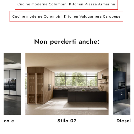
Cucine moderne Colombini Kitchen Piazza Armerina
Cucine moderne Colombini Kitchen Valguarnera Caropepe
Non perderti anche:
reco e
Stilo 02
Diesel 