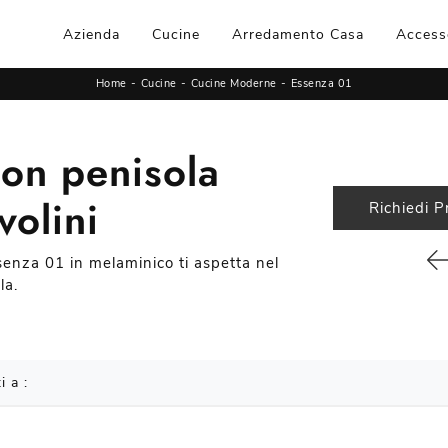
Azienda
Cucine
Arredamento Casa
Access
Home
-
Cucine
-
Cucine Moderne
-
Essenza 01
on penisola
volini
Richiedi P
senza 01 in melaminico ti aspetta nel
la.
i a :