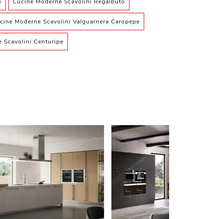
e
Cucine Moderne Scavolini Regalbuto
cine Moderne Scavolini Valguarnera Caropepe
 Scavolini Centuripe