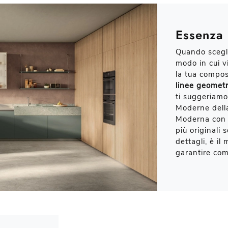
Essenza
Quando scegli
modo in cui v
la tua compos
linee geomet
ti suggeriamo
Moderne della
Moderna con p
più originali s
dettagli, è il
garantire co