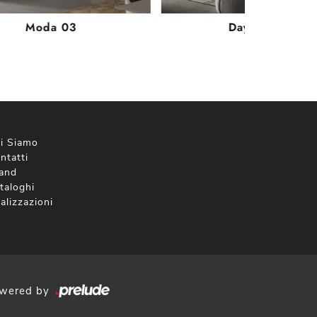
Moda 03
Daytona 01
i Siamo
ntatti
and
taloghi
alizzazioni
wered by