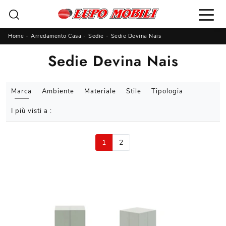
Home
-
Arredamento Casa
-
Sedie
-
Sedie Devina Nais
Sedie Devina Nais
Marca
Ambiente
Materiale
Stile
Tipologia
I più visti a :
1
2