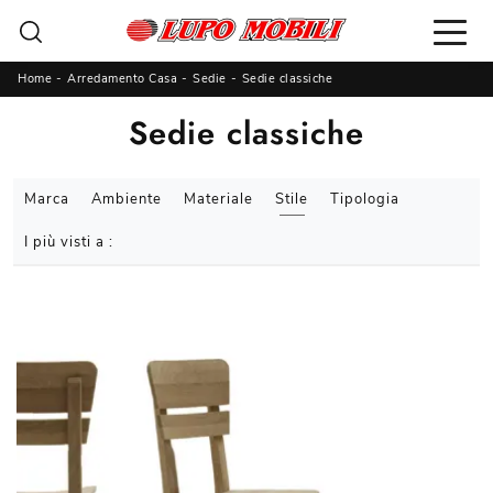
Home
-
Arredamento Casa
-
Sedie
-
Sedie classiche
Sedie classiche
Marca
Ambiente
Materiale
Stile
Tipologia
I più visti a :