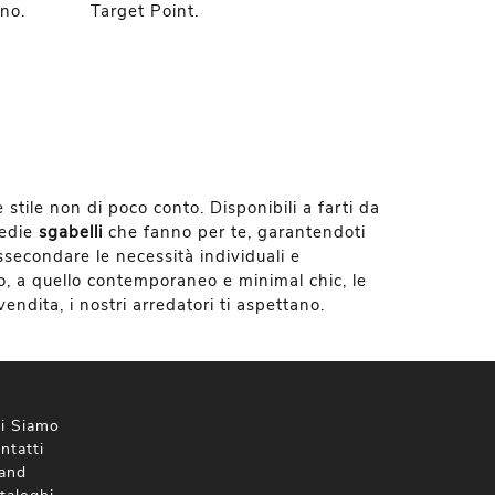
no.
Target Point.
e stile non di poco conto. Disponibili a farti da
Sedie
sgabelli
che fanno per te, garantendoti
 assecondare le necessità individuali e
to, a quello contemporaneo e minimal chic, le
ndita, i nostri arredatori ti aspettano.
i Siamo
ntatti
and