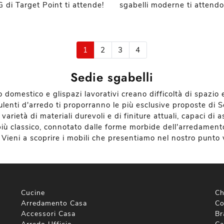
 di Target Point ti attende!
sgabelli moderne ti attendo
1
2
3
4
Sedie sgabelli
ipo domestico e glispazi lavorativi creano difficoltà di spazio 
sulenti d'arredo ti proporranno le più esclusive proposte di 
varietà di materiali durevoli e di finiture attuali, capaci di
e più classico, connotato dalle forme morbide dell'arredamen
Vieni a scoprire i mobili che presentiamo nel nostro punto ve
Cucine
Ch
Arredamento Casa
Co
Accessori Casa
Br