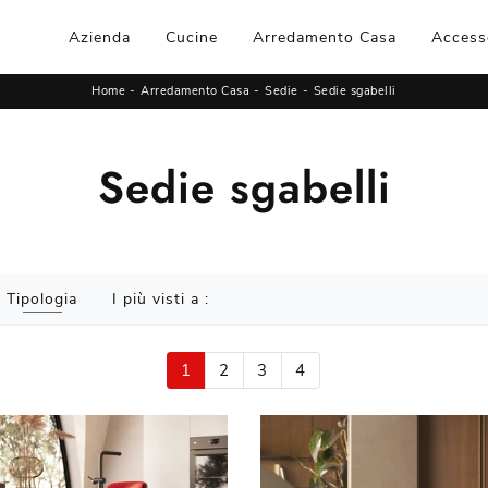
Azienda
Cucine
Arredamento Casa
Access
Home
-
Arredamento Casa
-
Sedie
-
Sedie sgabelli
Sedie sgabelli
Tipologia
I più visti a :
1
2
3
4