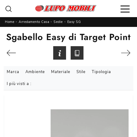
Home
-
Arredamento Casa
-
Sedie
-
Easy SG
Sgabello Easy di Target Point
Marca
Ambiente
Materiale
Stile
Tipologia
I più visti a :