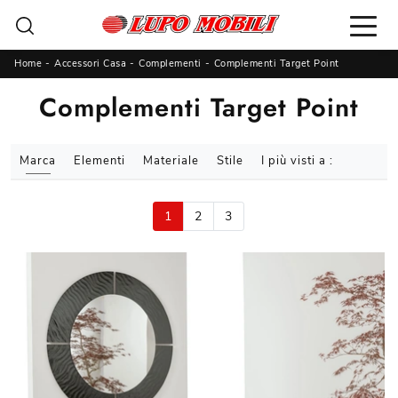
Home
-
Accessori Casa
-
Complementi
-
Complementi Target Point
Complementi Target Point
Marca
Elementi
Materiale
Stile
I più visti a :
1
2
3