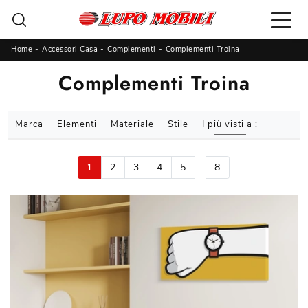
Home
-
Accessori Casa
-
Complementi
-
Complementi Troina
Complementi Troina
Marca
Elementi
Materiale
Stile
I più visti a :
....
1
2
3
4
5
8