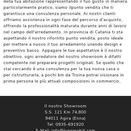
della tua abitazione rappresentando il tuo gusto in maniera
particolarmente pratico, siamo ilpunto vendita che ti
garantisce una consulenza personale. Ai nostri clienti
offriamo assistenza in ogni fase del percorso d’acquisto,
offrendo la professionalità maturata durante anni di lavoro
nel campo dell'arredamento. In provincia di Catania ti sta
aspettando il nostro rifornito punto vendita, posto ideale
per mettere a nuovo il tuo arredamento unendo design e
preventivo basso. Appagare le tue aspettative è il nostro
obiettivo, ogni arredatore del nostro showroom è difatti
competente nel preparare progetti originali. Se quello che
stai cercando è una consulenza per la tua nuova casa o
per ristrutturarla, a pochi km da Troina potrai visionare in
prima persona le più attuali composizioni in commercio.
Il nostro Showroom
S.S. 121 Km 74,800
94011 Agira (Enna)
Tel:
0935-691920
E-Mail:
info@lupomobili.com