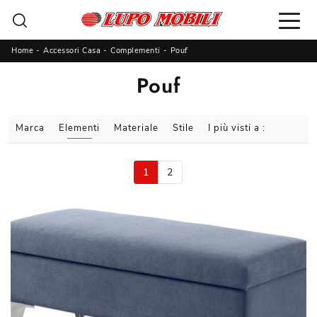
Home
-
Accessori Casa
-
Complementi
-
Pouf
Pouf
Marca
Elementi
Materiale
Stile
I più visti a :
1
2