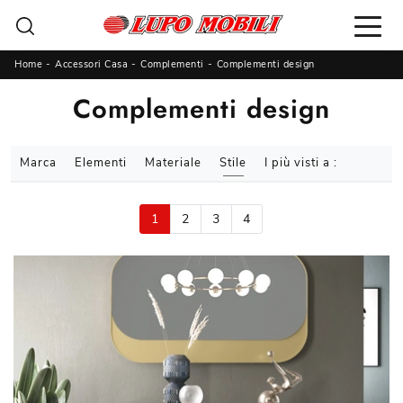
Home
-
Accessori Casa
-
Complementi
-
Complementi design
Complementi design
Marca
Elementi
Materiale
Stile
I più visti a :
1
2
3
4