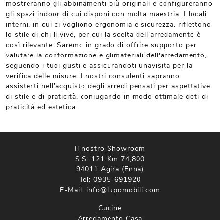
mostreranno gli abbinamenti più originali e configureranno
gli spazi indoor di cui disponi con molta maestria. I locali
interni, in cui ci vogliono ergonomia e sicurezza, riflettono
lo stile di chi li vive, per cui la scelta dell'arredamento è
così rilevante. Saremo in grado di offrire supporto per
valutare la conformazione e glimateriali dell'arredamento,
seguendo i tuoi gusti e assicurandoti unavisita per la
verifica delle misure. I nostri consulenti sapranno
assisterti nell’acquisto degli arredi pensati per aspettative
di stile e di praticità, coniugando in modo ottimale doti di
praticità ed estetica.
Il nostro Showroom
S.S. 121 Km 74,800
94011 Agira (Enna)
Tel:
0935-691920
E-Mail:
info@lupomobili.com
Cucine
Arredamento Casa