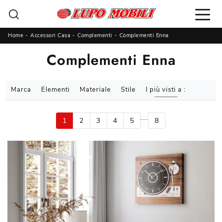
Home
-
Accessori Casa
-
Complementi
-
Complementi Enna
Complementi Enna
Marca
Elementi
Materiale
Stile
I più visti a :
....
1
2
3
4
5
8