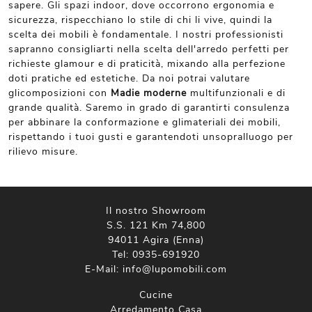
sapere. Gli spazi indoor, dove occorrono ergonomia e
sicurezza, rispecchiano lo stile di chi li vive, quindi la
scelta dei mobili è fondamentale. I nostri professionisti
sapranno consigliarti nella scelta dell'arredo perfetti per
richieste glamour e di praticità, mixando alla perfezione
doti pratiche ed estetiche. Da noi potrai valutare
glicomposizioni con
Madie
moderne
multifunzionali e di
grande qualità. Saremo in grado di garantirti consulenza
per abbinare la conformazione e glimateriali dei mobili,
rispettando i tuoi gusti e garantendoti unsopralluogo per
rilievo misure.
Il nostro Showroom
S.S. 121 Km 74,800
94011 Agira (Enna)
Tel:
0935-691920
E-Mail:
info@lupomobili.com
Cucine
Arredamento Casa