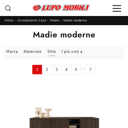
Home
-
Arredamento Casa
-
Madie
-
Madie moderne
Madie moderne
Marca
Materiale
Stile
I più visti a :
....
1
2
3
4
5
7