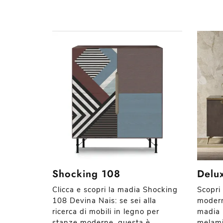
Shocking 108
Delu
Clicca e scopri la madia Shocking
Scopri 
108 Devina Nais: se sei alla
moderne
ricerca di mobili in legno per
madia 
stanze moderne, questa è
melami