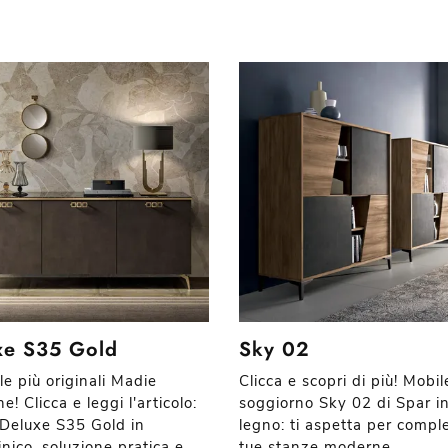
xe S35 Gold
Sky 02
le più originali Madie
Clicca e scopri di più! Mobil
! Clicca e leggi l'articolo:
soggiorno Sky 02 di Spar i
Deluxe S35 Gold in
legno: ti aspetta per comple
nico, soluzione pratica e
tue stanze moderne.