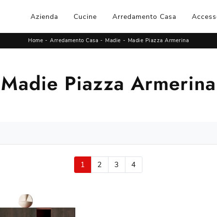
Azienda
Cucine
Arredamento Casa
Access
Home
-
Arredamento Casa
-
Madie
-
Madie Piazza Armerina
Madie Piazza Armerina
1
2
3
4