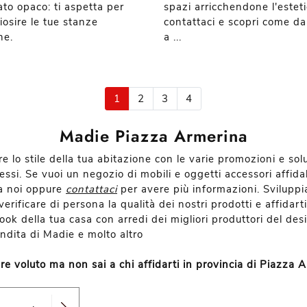
ato opaco: ti aspetta per
spazi arricchendone l'esteti
iosire le tue stanze
contattaci e scopri come da
ne.
a ...
1
2
3
4
Madie Piazza Armerina
e lo stile della tua abitazione con le varie promozioni e sol
ssi. Se vuoi un negozio di mobili e oggetti accessori affid
i a noi oppure
contattaci
per avere più informazioni. Svilup
rificare di persona la qualità dei nostri prodotti e affidarti
 look della tua casa con arredi dei migliori produttori del de
endita di Madie e molto altro
e voluto ma non sai a chi affidarti in provincia di Piazza 