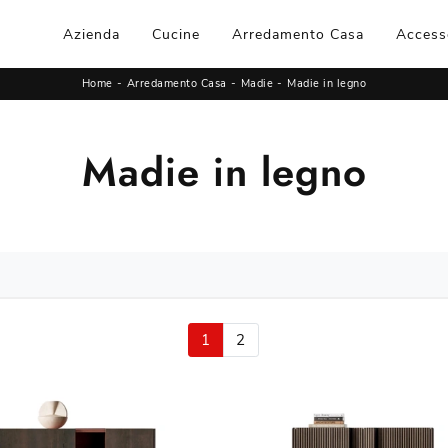
Azienda
Cucine
Arredamento Casa
Access
Home
-
Arredamento Casa
-
Madie
-
Madie in legno
Madie in legno
1
2