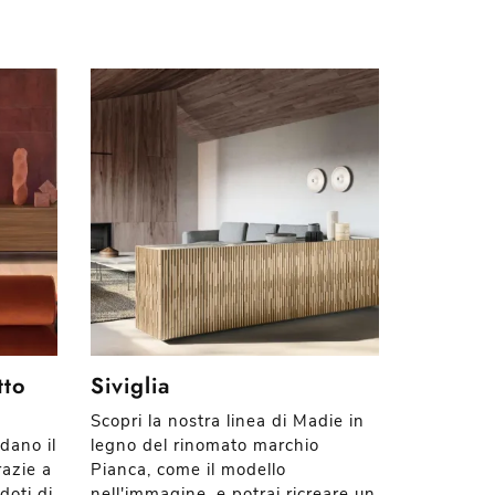
tto
Siviglia
l
Scopri la nostra linea di Madie in
edano il
legno del rinomato marchio
razie a
Pianca, come il modello
doti di
nell'immagine, e potrai ricreare un