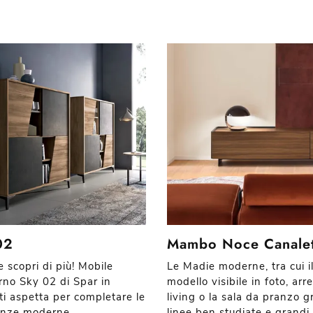
02
Mambo Noce Canale
e scopri di più! Mobile
Le Madie moderne, tra cui i
rno Sky 02 di Spar in
modello visibile in foto, arr
ti aspetta per completare le
living o la sala da pranzo g
anze moderne.
linee ben studiate e grandi 