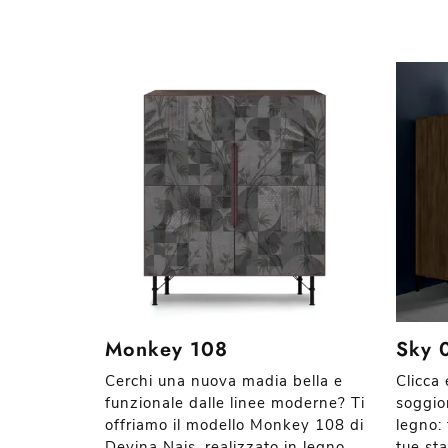
Monkey 108
Sky 
Cerchi una nuova madia bella e
Clicca 
funzionale dalle linee moderne? Ti
soggio
offriamo il modello Monkey 108 di
legno: 
Devina Nais, realizzato in legno.
tue st