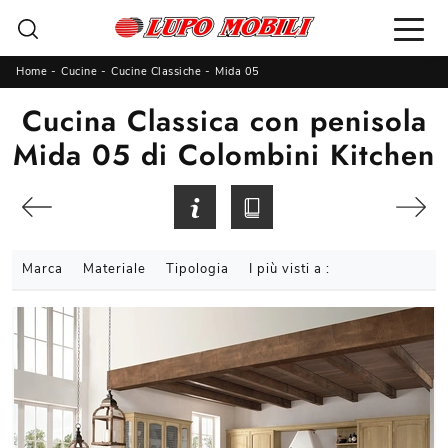
Home
-
Cucine
-
Cucine Classiche
-
Mida 05
Cucina Classica con penisola
Mida 05 di Colombini Kitchen
Marca
Materiale
Tipologia
I più visti a :