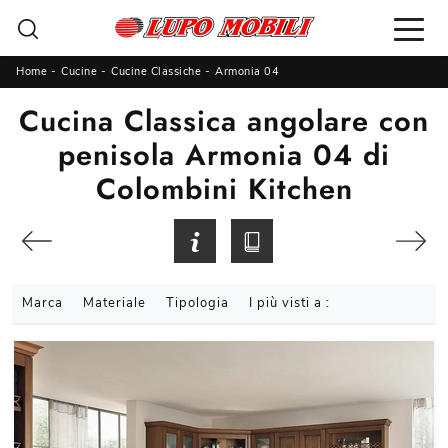
Home
-
Cucine
-
Cucine Classiche
-
Armonia 04
Cucina Classica angolare con
penisola Armonia 04 di
Colombini Kitchen
Marca
Materiale
Tipologia
I più visti a :