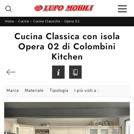
Home
-
Cucine
-
Cucine Classiche
-
Opera 02
Cucina Classica con isola
Opera 02 di Colombini
Kitchen
Marca
Materiale
Tipologia
I più visti a :