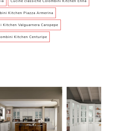
ia
Cucine classiche Colombini Kitchen Enna
bini Kitchen Piazza Armerina
i Kitchen Valguarnera Caropepe
lombini Kitchen Centuripe