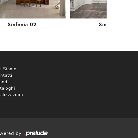
Sinfonia 02
Sinfonia 03
i Siamo
ntatti
and
taloghi
alizzazioni
wered by