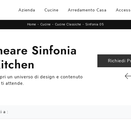
Azienda
Cucine
Arredamento Casa
Access
Home
-
Cucine
-
Cucine Classiche
-
Sinfonia 05
neare Sinfonia
itchen
Richiedi P
opri un universo di design e contenuto
ti attende.
i a :