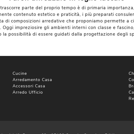
si trascorre parte del proprio tempo è di primaria importanza
ente contenuto estetico e praticità, i più preparati consule
rta di composizioni arredative che proponiamo permette a ci
. Oggi impreziosire gli ambienti interni con classe e fascino
la possibilità di essere guidati dalla progettazione degli spa
Cucine
Ch
Arredamento Casa
Co
Accessori Casa
Br
Arredo Ufficio
Ca
Re