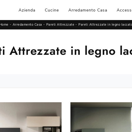
Azienda
Cucine
Arredamento Casa
Access
Home
-
Arredamento Casa
-
Pareti Attrezzate
-
Pareti Attrezzate in legno laccat
ti Attrezzate in legno la