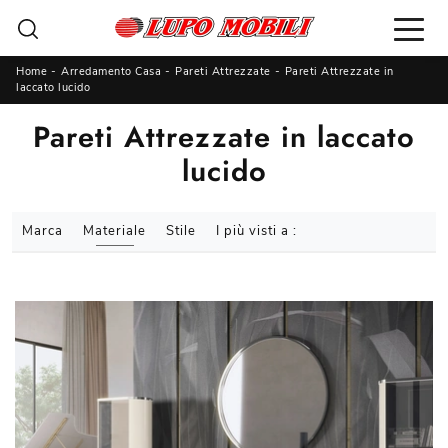
Home
-
Arredamento Casa
-
Pareti Attrezzate
-
Pareti Attrezzate in
laccato lucido
Pareti Attrezzate in laccato
lucido
Marca
Materiale
Stile
I più visti a :