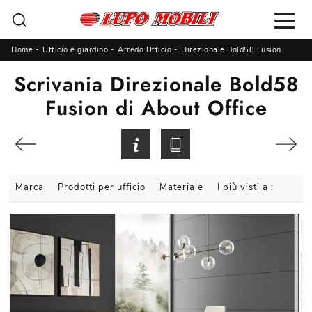
Home
-
Ufficio e giardino
-
Arredo Ufficio
-
Direzionale Bold58 Fusion
Scrivania Direzionale Bold58
Fusion di About Office
Marca
Prodotti per ufficio
Materiale
I più visti a :