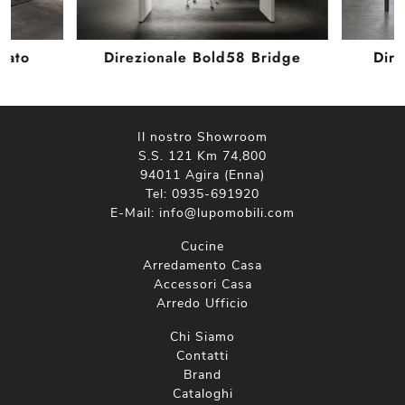
cato
Direzionale Bold58 Bridge
Dire
Il nostro Showroom
S.S. 121 Km 74,800
94011 Agira (Enna)
Tel:
0935-691920
E-Mail:
info@lupomobili.com
Cucine
Arredamento Casa
Accessori Casa
Arredo Ufficio
Chi Siamo
Contatti
Brand
Cataloghi