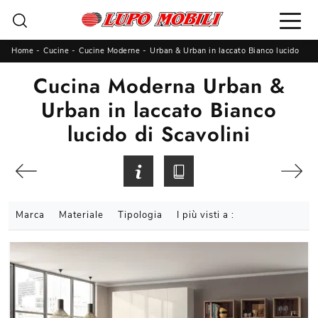
Home
-
Cucine
-
Cucine Moderne
-
Urban & Urban in laccato Bianco lucido
Cucina Moderna Urban &
Urban in laccato Bianco
lucido di Scavolini
Marca
Materiale
Tipologia
I più visti a :