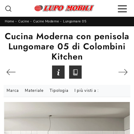
Home
-
Cucine
-
Cucine Moderne
-
Lungomare 05
Cucina Moderna con penisola
Lungomare 05 di Colombini
Kitchen
Marca
Materiale
Tipologia
I più visti a :