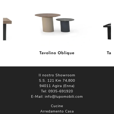
Tavolino Oblique
Tav
Il nostro Showroom
S.S. 121 Km 74,800
94011 Agira (Enna)
Tel:
0935-691920
E-Mail:
info@lupomobili.com
Cucine
Arredamento Casa