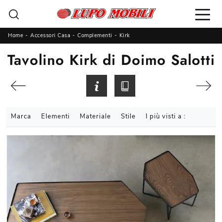
Home
-
Accessori Casa
-
Complementi
-
Kirk
Tavolino Kirk di Doimo Salotti
Marca
Elementi
Materiale
Stile
I più visti a :