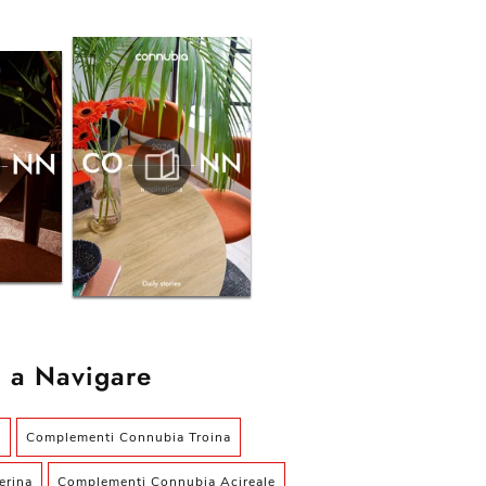
 a Navigare
a
Complementi Connubia Troina
erina
Complementi Connubia Acireale