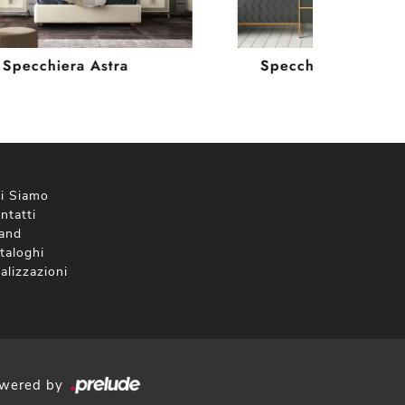
Specchiera Astra
Specchio Collision
i Siamo
ntatti
and
taloghi
alizzazioni
wered by