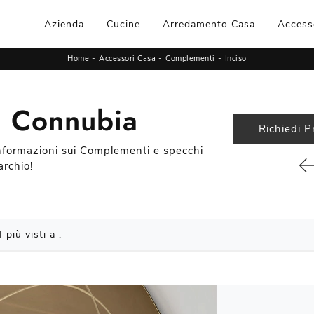
Azienda
Cucine
Arredamento Casa
Access
Home
-
Accessori Casa
-
Complementi
-
Inciso
i Connubia
Richiedi P
 informazioni sui Complementi e specchi
rchio!
I più visti a :