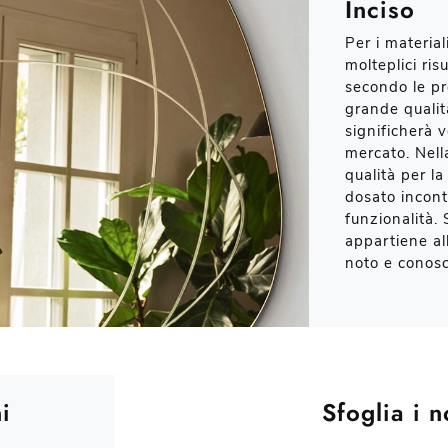
Inciso
Per i materia
molteplici ris
secondo le pr
grande qualità
significherà v
mercato. Nell
qualità per l
dosato incontr
funzionalità.
appartiene al
noto e conosc
i
Sfoglia i n